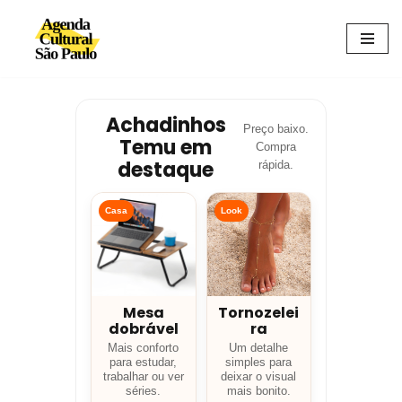
Avançar
para
o
conteúdo
Achadinhos
Preço baixo.
Temu em
Compra
destaque
rápida.
Casa
Look
Mesa
Tornozelei
dobrável
ra
Mais conforto
Um detalhe
para estudar,
simples para
trabalhar ou ver
deixar o visual
séries.
mais bonito.