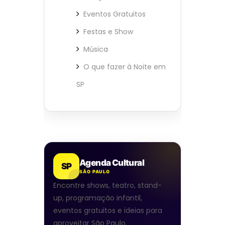
Eventos Gratuitos
Festas e Show
Música
O que fazer à Noite em
SP
Agenda Cultural
SP
SÃO PAULO
Encontre shows, teatro, stand-
up, programação infantil,
eventos gratuitos e ideias para
aproveitar São Paulo.