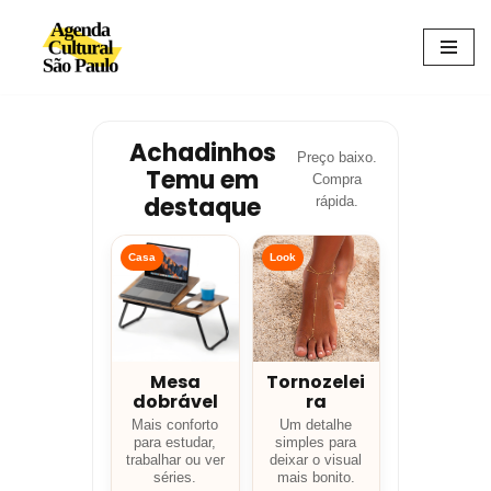
Avançar
para
o
conteúdo
Achadinhos
Preço baixo.
Temu em
Compra
destaque
rápida.
Casa
Look
Mesa
Tornozelei
dobrável
ra
Mais conforto
Um detalhe
para estudar,
simples para
trabalhar ou ver
deixar o visual
séries.
mais bonito.