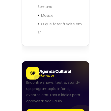
Semana
Música
O que fazer à Noite em
SP
Agenda Cultural
SP
SÃO PAULO
Encontre shows, teatro, stand-
up, programação infantil,
eventos gratuitos e ideias para
aproveitar São Paulo.