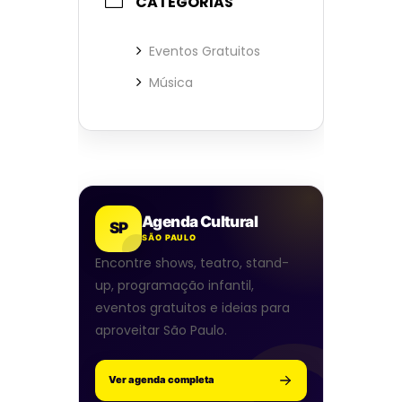
CATEGORIAS
Eventos Gratuitos
Música
Agenda Cultural
SP
SÃO PAULO
Encontre shows, teatro, stand-
up, programação infantil,
eventos gratuitos e ideias para
aproveitar São Paulo.
Ver agenda completa