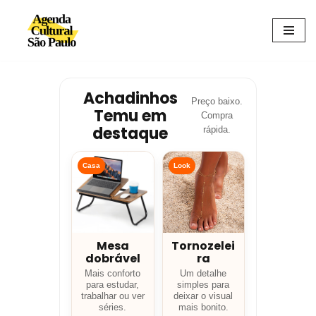
Avançar
para
o
conteúdo
Achadinhos
Preço baixo.
Temu em
Compra
destaque
rápida.
Casa
Look
Mesa
Tornozelei
dobrável
ra
Mais conforto
Um detalhe
para estudar,
simples para
trabalhar ou ver
deixar o visual
séries.
mais bonito.