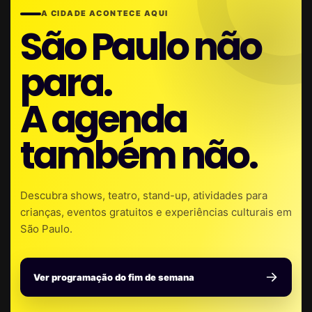
A CIDADE ACONTECE AQUI
São Paulo não
para.
A agenda
também não.
Descubra shows, teatro, stand-up, atividades para
crianças, eventos gratuitos e experiências culturais em
São Paulo.
Ver programação do fim de semana