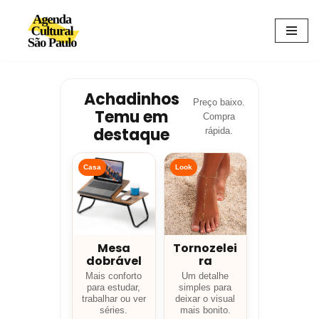
Avançar
para
o
conteúdo
Achadinhos
Preço baixo.
Temu em
Compra
destaque
rápida.
Casa
Look
Mesa
Tornozelei
dobrável
ra
Mais conforto
Um detalhe
para estudar,
simples para
trabalhar ou ver
deixar o visual
séries.
mais bonito.