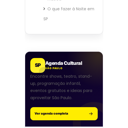
O que fazer à Noite em
SP
Agenda Cultural
SP
SÃO PAULO
Encontre shows, teatro, stand-
up, programação infantil,
eventos gratuitos e ideias para
aproveitar São Paulo.
Ver agenda completa