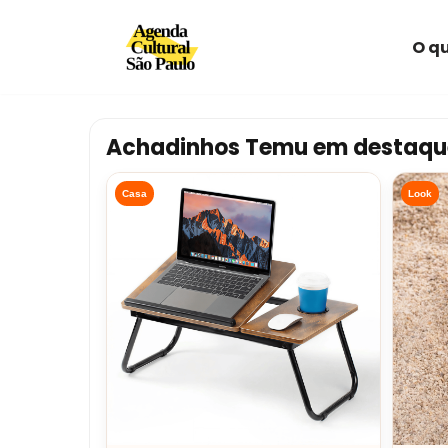
O qu
Avançar
para
o
conteúdo
Achadinhos Temu em destaqu
Casa
Look