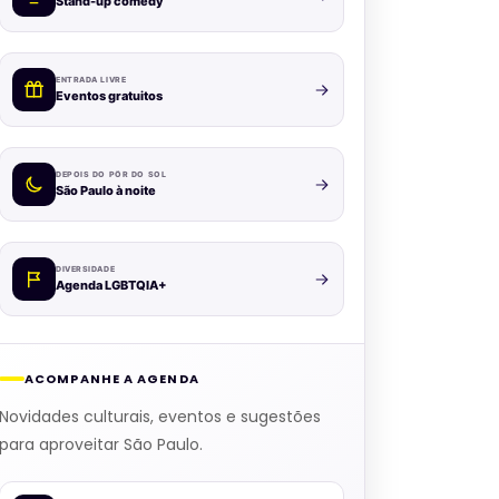
Stand-up comedy
ENTRADA LIVRE
Eventos gratuitos
DEPOIS DO PÔR DO SOL
São Paulo à noite
DIVERSIDADE
Agenda LGBTQIA+
ACOMPANHE A AGENDA
Novidades culturais, eventos e sugestões
para aproveitar São Paulo.