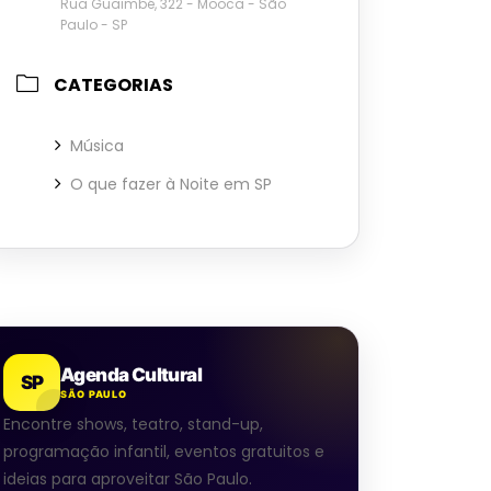
Rua Guaimbé, 322 - Mooca - São
Paulo - SP
CATEGORIAS
Música
O que fazer à Noite em SP
Agenda Cultural
SP
SÃO PAULO
Encontre shows, teatro, stand-up,
programação infantil, eventos gratuitos e
ideias para aproveitar São Paulo.