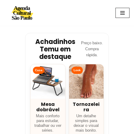
Avançar
para
o
conteúdo
Achadinhos
Preço baixo.
Temu em
Compra
destaque
rápida.
Casa
Look
Mesa
Tornozelei
dobrável
ra
Mais conforto
Um detalhe
para estudar,
simples para
trabalhar ou ver
deixar o visual
séries.
mais bonito.