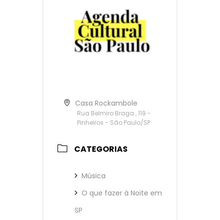
Casa Rockambole
Rua Belmiro Braga , 119 -
Pinheiros - São Paulo/SP
CATEGORIAS
Música
O que fazer à Noite em
SP