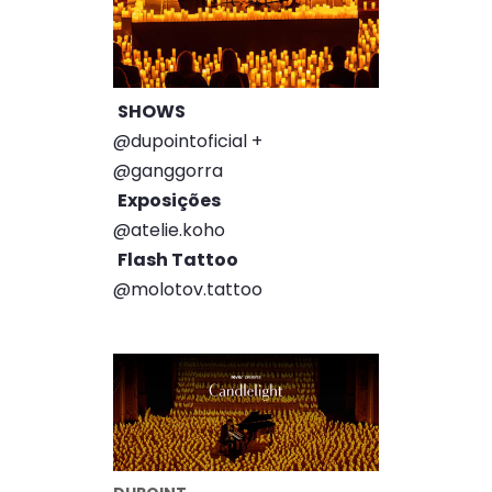
SHOWS
@dupointoficial +
@ganggorra
Exposições
@atelie.koho
Flash Tattoo
@molotov.tattoo