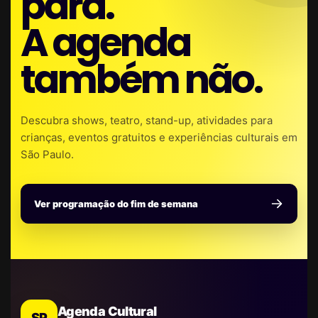
para.
A agenda
também não.
Descubra shows, teatro, stand-up, atividades para
crianças, eventos gratuitos e experiências culturais em
São Paulo.
Ver programação do fim de semana
Agenda Cultural
SP