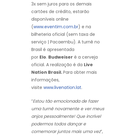
3x sem juros para os demais
cartões de crédito, estarão
disponíveis online
(
www.eventim.com.br
) e na
bilheteria oficial (sem taxa de
serviço | Pacaembu). A turnê no
Brasil é apresentada
por
Elo
.
Budweiser
é a cerveja
oficial. A realização é da
Live
Nation Brasil.
Para obter mais
informações,
visite
www.livenation.lat
.
“
Estou tão emocionada de fazer
uma turnê novamente e ver meus
anjos pessoalmente! Que incrível
podermos todos dançar e
comemorar juntos mais uma vez
”,