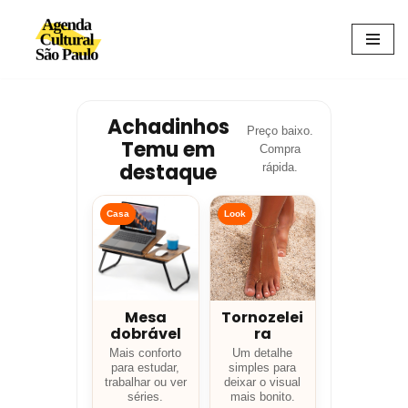
Avançar
para
o
conteúdo
Achadinhos
Preço baixo.
Temu em
Compra
destaque
rápida.
Casa
Look
Mesa
Tornozelei
dobrável
ra
Mais conforto
Um detalhe
para estudar,
simples para
trabalhar ou ver
deixar o visual
séries.
mais bonito.