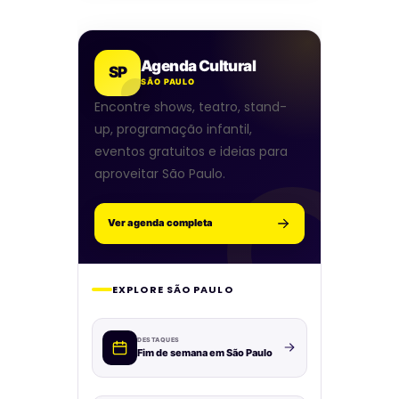
Agenda Cultural
SP
SÃO PAULO
Encontre shows, teatro, stand-
up, programação infantil,
eventos gratuitos e ideias para
aproveitar São Paulo.
Ver agenda completa
EXPLORE SÃO PAULO
DESTAQUES
Fim de semana em São Paulo