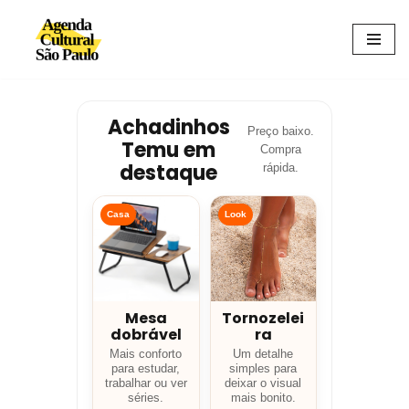
Avançar
para
o
conteúdo
Achadinhos
Preço baixo.
Temu em
Compra
destaque
rápida.
Casa
Look
Mesa
Tornozelei
dobrável
ra
Mais conforto
Um detalhe
para estudar,
simples para
trabalhar ou ver
deixar o visual
séries.
mais bonito.