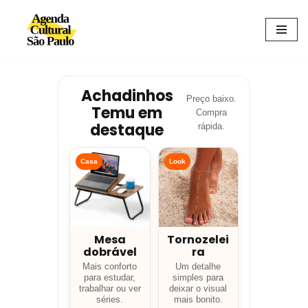
Avançar
para
o
conteúdo
Achadinhos
Preço baixo.
Temu em
Compra
destaque
rápida.
Casa
Look
Mesa
Tornozelei
dobrável
ra
Mais conforto
Um detalhe
para estudar,
simples para
trabalhar ou ver
deixar o visual
séries.
mais bonito.