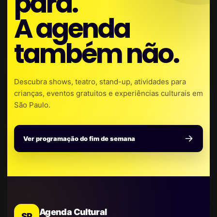
para.
A agenda
também não.
Descubra shows, teatro, stand-up, atividades para
crianças, eventos gratuitos e experiências culturais em
São Paulo.
Ver programação do fim de semana
Agenda Cultural
SP