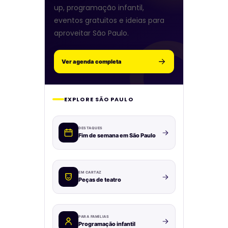
up, programação infantil,
eventos gratuitos e ideias para
aproveitar São Paulo.
Ver agenda completa
EXPLORE SÃO PAULO
DESTAQUES
Fim de semana em São Paulo
EM CARTAZ
Peças de teatro
PARA FAMÍLIAS
Programação infantil