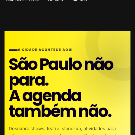
A CIDADE ACONTECE AQUI
São Paulo não
para.
A agenda
também não.
Descubra shows, teatro, stand-up, atividades para