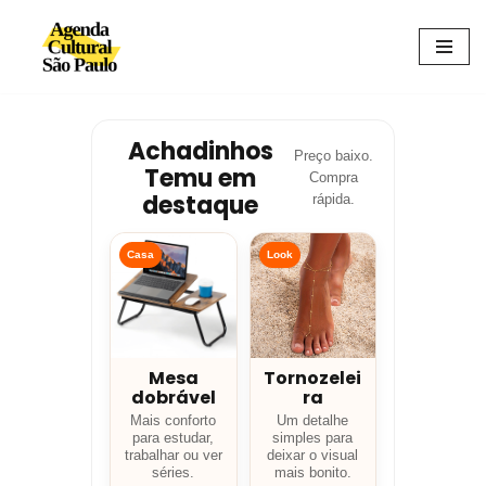
Avançar
para
o
conteúdo
Achadinhos
Preço baixo.
Temu em
Compra
destaque
rápida.
Casa
Look
Mesa
Tornozelei
dobrável
ra
Mais conforto
Um detalhe
para estudar,
simples para
trabalhar ou ver
deixar o visual
séries.
mais bonito.