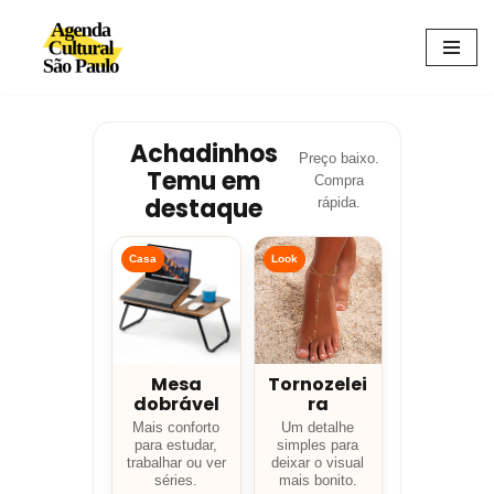
Avançar
para
o
conteúdo
Achadinhos
Preço baixo.
Temu em
Compra
destaque
rápida.
Casa
Look
Mesa
Tornozelei
dobrável
ra
Mais conforto
Um detalhe
para estudar,
simples para
trabalhar ou ver
deixar o visual
séries.
mais bonito.