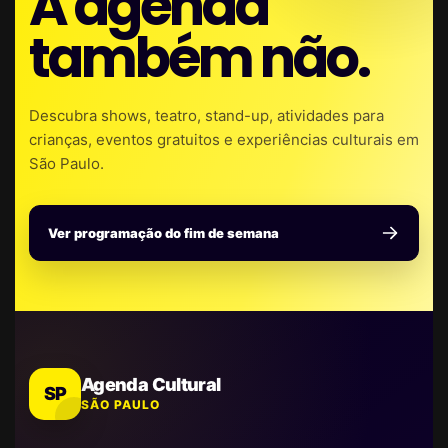
A agenda
também não.
Descubra shows, teatro, stand-up, atividades para
crianças, eventos gratuitos e experiências culturais em
São Paulo.
Ver programação do fim de semana
Agenda Cultural
SP
SÃO PAULO