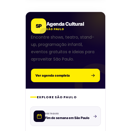
Agenda Cultural
SP
SÃO PAULO
Encontre shows, teatro, stand-
up, programação infantil,
eventos gratuitos e ideias para
aproveitar São Paulo.
Ver agenda completa
EXPLORE SÃO PAULO
DESTAQUES
Fim de semana em São Paulo