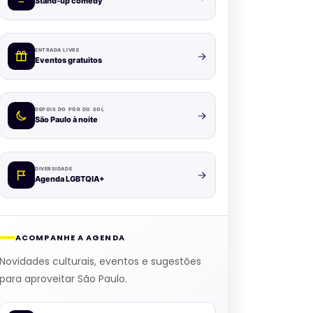
Stand-up comedy
ENTRADA LIVRE
Eventos gratuitos
DEPOIS DO PÔR DO SOL
São Paulo à noite
DIVERSIDADE
Agenda LGBTQIA+
ACOMPANHE A AGENDA
Novidades culturais, eventos e sugestões
para aproveitar São Paulo.