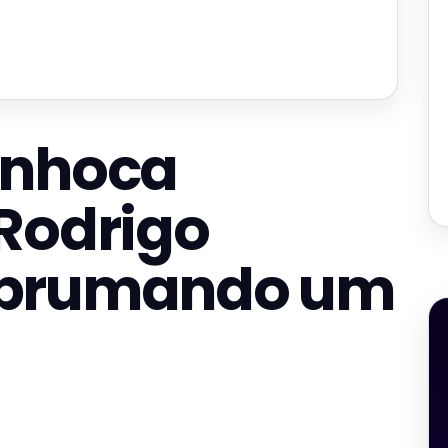
inhoca
Rodrigo
aprumando um