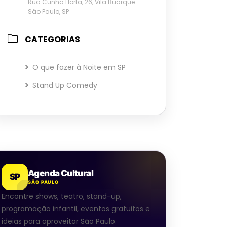
Rua Cunha Horta, 26, Vila Buarque
São Paulo, SP
CATEGORIAS
O que fazer à Noite em SP
Stand Up Comedy
Agenda Cultural
SP
SÃO PAULO
Encontre shows, teatro, stand-up,
programação infantil, eventos gratuitos e
ideias para aproveitar São Paulo.