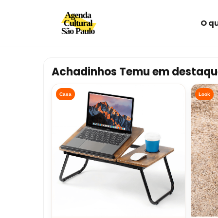
O qu
Avançar
para
o
conteúdo
Achadinhos Temu em destaqu
Casa
Look