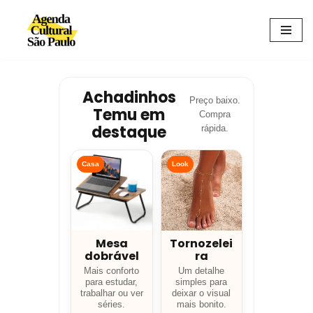
Avançar
para
o
conteúdo
Achadinhos
Preço baixo.
Temu em
Compra
destaque
rápida.
Casa
Look
Mesa
Tornozelei
dobrável
ra
Mais conforto
Um detalhe
para estudar,
simples para
trabalhar ou ver
deixar o visual
séries.
mais bonito.