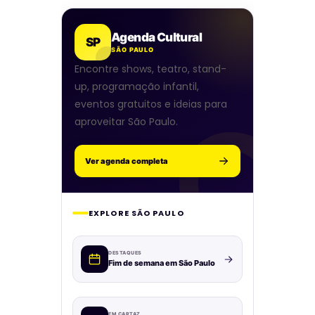
Agenda Cultural
SP
SÃO PAULO
Encontre shows, teatro, stand-
up, programação infantil,
eventos gratuitos e ideias para
aproveitar São Paulo.
Ver agenda completa
EXPLORE SÃO PAULO
DESTAQUES
Fim de semana em São Paulo
EM CARTAZ