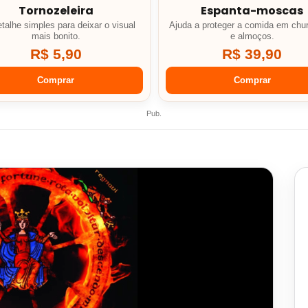
Tornozeleira
Espanta-moscas
talhe simples para deixar o visual
Ajuda a proteger a comida em chu
mais bonito.
e almoços.
R$ 5,90
R$ 39,90
Comprar
Comprar
Pub.