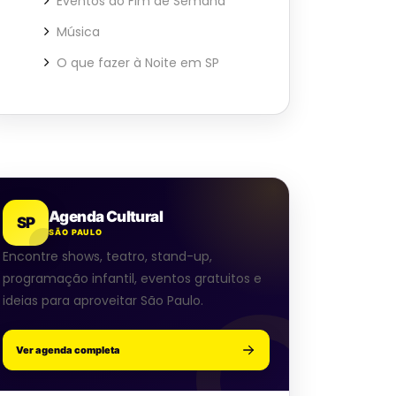
Eventos ao Fim de Semana
Música
O que fazer à Noite em SP
Agenda Cultural
SP
SÃO PAULO
Encontre shows, teatro, stand-up,
programação infantil, eventos gratuitos e
ideias para aproveitar São Paulo.
Ver agenda completa