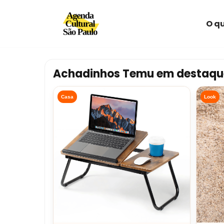
O qu
Avançar
para
o
conteúdo
Achadinhos Temu em destaqu
Casa
Look