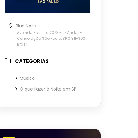
Blue Note
Avenida Paulista 2073 - 2º Andar -
Consolação São Paulo, SP 01311-300
Brasil
CATEGORIAS
Música
O que fazer à Noite em SP