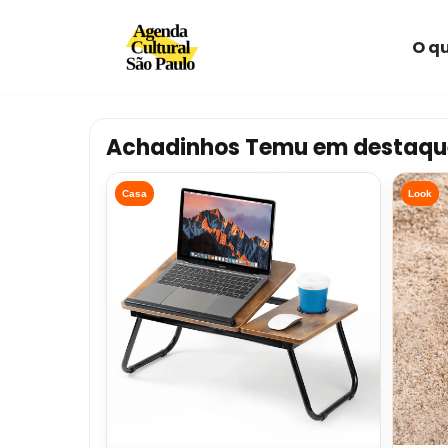
O qu
Avançar
para
o
conteúdo
Achadinhos Temu em destaqu
Casa
Look