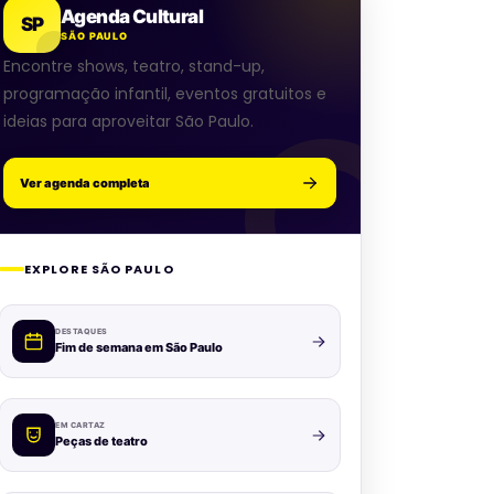
Agenda Cultural
SP
SÃO PAULO
Encontre shows, teatro, stand-up,
programação infantil, eventos gratuitos e
ideias para aproveitar São Paulo.
Ver agenda completa
EXPLORE SÃO PAULO
DESTAQUES
Fim de semana em São Paulo
EM CARTAZ
Peças de teatro