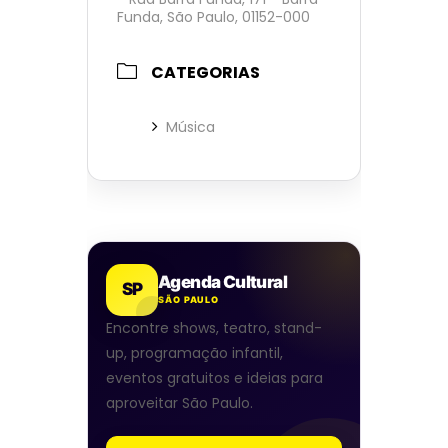
Funda, São Paulo, 01152-000
CATEGORIAS
Música
Agenda Cultural
SP
SÃO PAULO
Encontre shows, teatro, stand-
up, programação infantil,
eventos gratuitos e ideias para
aproveitar São Paulo.