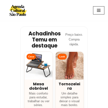
Avançar
para
o
conteúdo
Achadinhos
Preço baixo.
Temu em
Compra
destaque
rápida.
Casa
Look
Mesa
Tornozelei
dobrável
ra
Mais conforto
Um detalhe
para estudar,
simples para
trabalhar ou ver
deixar o visual
séries.
mais bonito.