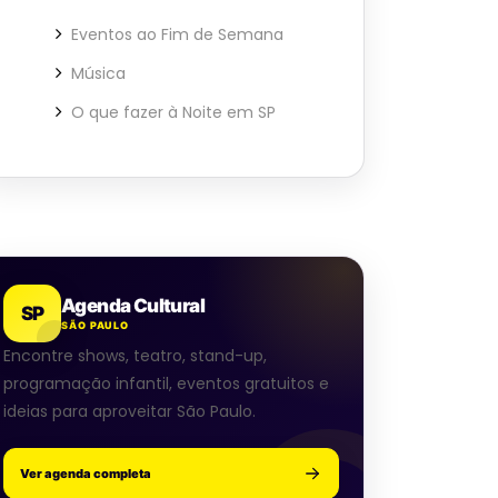
Eventos ao Fim de Semana
Música
O que fazer à Noite em SP
Agenda Cultural
SP
SÃO PAULO
Encontre shows, teatro, stand-up,
programação infantil, eventos gratuitos e
ideias para aproveitar São Paulo.
Ver agenda completa