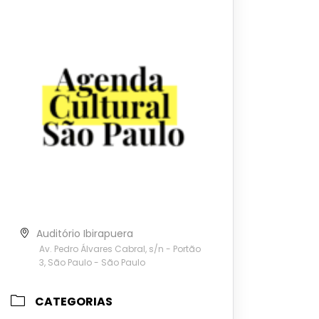
Auditório Ibirapuera
Av. Pedro Álvares Cabral, s/n - Portão
3, São Paulo - São Paulo
CATEGORIAS