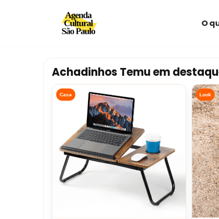
O qu
Avançar
para
o
conteúdo
Achadinhos Temu em destaqu
Casa
Look