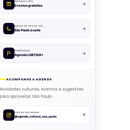
ENTRADA LIVRE
Eventos gratuitos
DEPOIS DO PÔR DO SOL
São Paulo à noite
DIVERSIDADE
Agenda LGBTQIA+
ACOMPANHE A AGENDA
Novidades culturais, eventos e sugestões
para aproveitar São Paulo.
SIGA NO INSTAGRAM
@agenda_cultural_sao_paulo