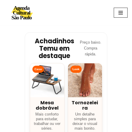
Avançar
para
o
conteúdo
Achadinhos
Preço baixo.
Temu em
Compra
destaque
rápida.
Casa
Look
Mesa
Tornozelei
dobrável
ra
Mais conforto
Um detalhe
para estudar,
simples para
trabalhar ou ver
deixar o visual
séries.
mais bonito.