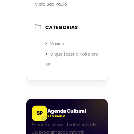
Vibra São Paulo
CATEGORIAS
Música
O que fazer à Noite em
SP
Agenda Cultural
SP
SÃO PAULO
Encontre shows, teatro, stand-
up, programação infantil,