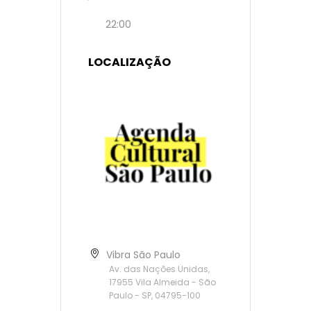
22:00
LOCALIZAÇÃO
Vibra São Paulo
Av. das Nações Unidas,
17955 Vila Almeida - São
Paulo - SP, 04795-100