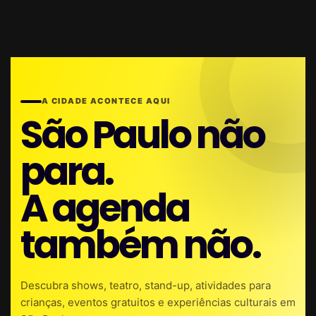
A CIDADE ACONTECE AQUI
São Paulo não
para.
A agenda
também não.
Descubra shows, teatro, stand-up, atividades para
crianças, eventos gratuitos e experiências culturais em