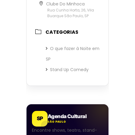
Clube Do Minhoca
Rua Cunha Horta, 26, Vila
Buarque São Paulo, SP
CATEGORIAS
O que fazer à Noite em
SP
Stand Up Comedy
Agenda Cultural
SP
SÃO PAULO
Encontre shows, teatro, stand-