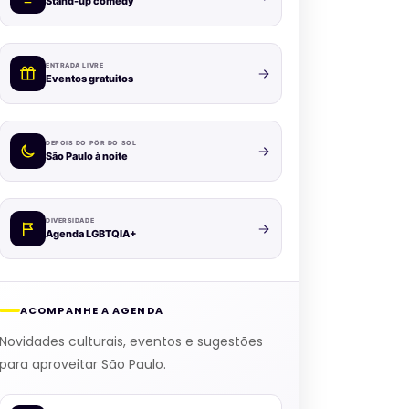
Stand-up comedy
ENTRADA LIVRE
Eventos gratuitos
DEPOIS DO PÔR DO SOL
São Paulo à noite
DIVERSIDADE
Agenda LGBTQIA+
ACOMPANHE A AGENDA
Novidades culturais, eventos e sugestões
para aproveitar São Paulo.