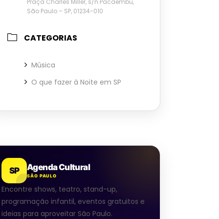
Praça Charles Miller, s/n Pacaembu,
São Paulo – SP, 01234-010
CATEGORIAS
Música
O que fazer à Noite em SP
Agenda Cultural
SP
SÃO PAULO
Encontre shows, teatro, stand-up,
programação infantil, eventos gratuitos e
ideias para aproveitar São Paulo.