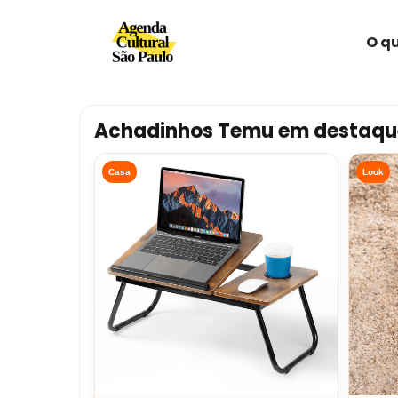
O qu
Avançar
para
o
conteúdo
Achadinhos Temu em destaqu
Casa
Look