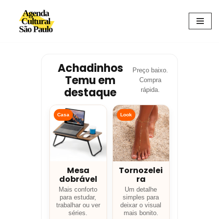
Avançar
para
o
conteúdo
Achadinhos
Preço baixo.
Temu em
Compra
destaque
rápida.
Casa
Look
Mesa
Tornozelei
dobrável
ra
Mais conforto
Um detalhe
para estudar,
simples para
trabalhar ou ver
deixar o visual
séries.
mais bonito.