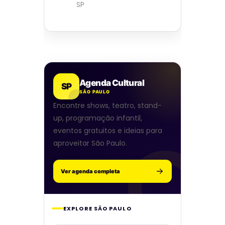
SP
Agenda Cultural
SP
SÃO PAULO
Encontre shows, teatro, stand-
up, programação infantil,
eventos gratuitos e ideias para
aproveitar São Paulo.
Ver agenda completa
EXPLORE SÃO PAULO