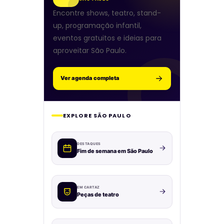
Encontre shows, teatro, stand-
up, programação infantil,
eventos gratuitos e ideias para
aproveitar São Paulo.
Ver agenda completa
EXPLORE SÃO PAULO
DESTAQUES
Fim de semana em São Paulo
EM CARTAZ
Peças de teatro