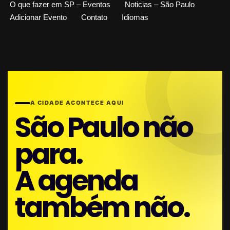
O que fazer em SP – Eventos
Noticias – São Paulo
Adicionar Evento
Contato
Idiomas
A CIDADE ACONTECE AQUI
São Paulo não
para.
A agenda
também não.