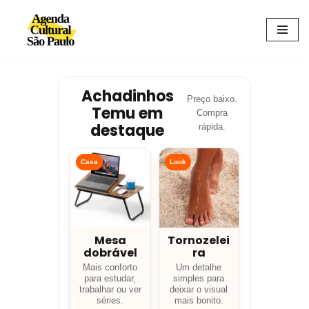
Avançar
para
o
conteúdo
Achadinhos
Preço baixo.
Temu em
Compra
destaque
rápida.
Casa
Look
Mesa
Tornozelei
dobrável
ra
Mais conforto
Um detalhe
para estudar,
simples para
trabalhar ou ver
deixar o visual
séries.
mais bonito.