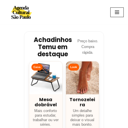
Avançar
para
o
conteúdo
Achadinhos
Preço baixo.
Temu em
Compra
destaque
rápida.
Casa
Look
Mesa
Tornozelei
dobrável
ra
Mais conforto
Um detalhe
para estudar,
simples para
trabalhar ou ver
deixar o visual
séries.
mais bonito.