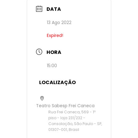
DATA
13 Ago 2022
Expired!
HORA
15:00
LOCALIZAÇÃO
Teatro Sabesp Frei Caneca
Rua Frei Caneca, 569 - 1º
piso - loja 231/232 -
Consolação, São Paulo - SP,
01307-001, Brasil