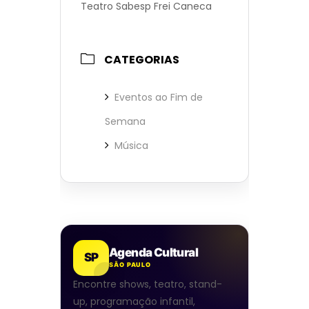
Teatro Sabesp Frei Caneca
CATEGORIAS
Eventos ao Fim de
Semana
Música
Agenda Cultural
SP
SÃO PAULO
Encontre shows, teatro, stand-
up, programação infantil,