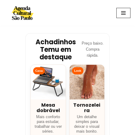
Avançar
para
o
conteúdo
Achadinhos
Preço baixo.
Temu em
Compra
destaque
rápida.
Casa
Look
Mesa
Tornozelei
dobrável
ra
Mais conforto
Um detalhe
para estudar,
simples para
trabalhar ou ver
deixar o visual
séries.
mais bonito.