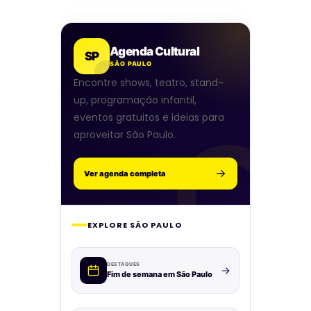
Agenda Cultural
SP
SÃO PAULO
Encontre shows, teatro, stand-
up, programação infantil,
eventos gratuitos e ideias para
aproveitar São Paulo.
Ver agenda completa
EXPLORE SÃO PAULO
DESTAQUES
Fim de semana em São Paulo