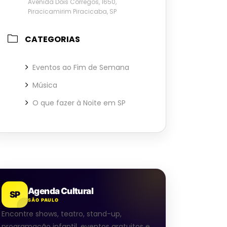
Avenida Dois Córregos, 1650,
Piracicamirim Piracicaba, SP
CATEGORIAS
Eventos ao Fim de Semana
Música
O que fazer à Noite em SP
Agenda Cultural
SP
SÃO PAULO
Encontre shows, teatro, stand-up,
programação infantil, eventos gratuitos e