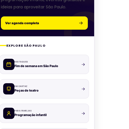
ideias para aproveitar São Paulo.
Ver agenda completa
EXPLORE SÃO PAULO
DESTAQUES
Fim de semana em São Paulo
EM CARTAZ
Peças de teatro
PARA FAMÍLIAS
Programação infantil