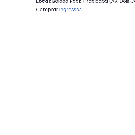
Local:
Balada Rock Piracicaba (Av. Dois C
Comprar
ingressos.