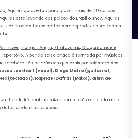
, Aquiles aproveitou para gravar mais de 40 collabs
quiles está levando aos palcos do Brasil o show Aquiles
rutou um time de faixas pretas para reproduzir com toda a
eto.
Van Halen, Hangar, Angra, Stratovarius, Dragonfornce e
 repertório
. A banda selecionada é formada por músicos
 que também são os músicos que mais participaram das
essa Lockhart (vocal), Diogo Mafra (guitarra),
lli (teclados), Raphael Dafras (Baixo), além de
w a banda irá confraternizar com os fãs em cada uma
 datas ainda mais especial.