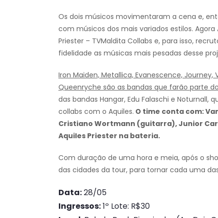
Os dois músicos movimentaram a cena e, então
com músicos dos mais variados estilos. Agora A
Priester – TVMaldita Collabs e, para isso, rec
fidelidade as músicas mais pesadas desse proj
Iron Maiden, Metallica, Evanescence, Journey, 
Queenryche são as bandas que farão parte do
das bandas Hangar, Edu Falaschi e Noturnall,
collabs com o Aquiles.
O time conta com: Van
Cristiano Wortmann (guitarra), Junior Care
Aquiles Priester na bateria.
Com duração de uma hora e meia, após o sho
das cidades da tour, para tornar cada uma das
Data:
28/05
Ingressos:
1º Lote: R$30