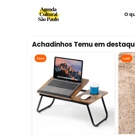
O qu
Avançar
para
o
conteúdo
Achadinhos Temu em destaqu
Casa
Look