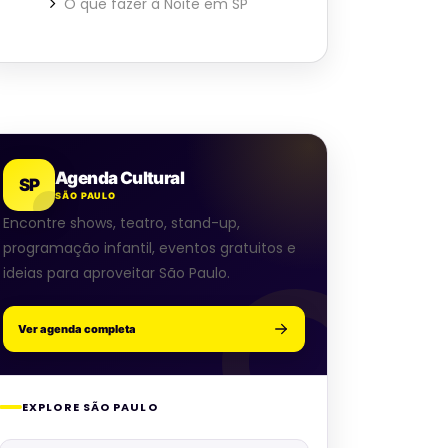
O que fazer à Noite em SP
Agenda Cultural
SP
SÃO PAULO
Encontre shows, teatro, stand-up,
programação infantil, eventos gratuitos e
ideias para aproveitar São Paulo.
Ver agenda completa
EXPLORE SÃO PAULO