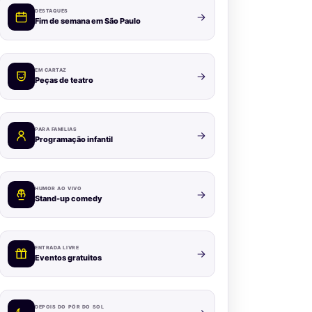
DESTAQUES
Fim de semana em São Paulo
EM CARTAZ
Peças de teatro
PARA FAMÍLIAS
Programação infantil
HUMOR AO VIVO
Stand-up comedy
ENTRADA LIVRE
Eventos gratuitos
DEPOIS DO PÔR DO SOL