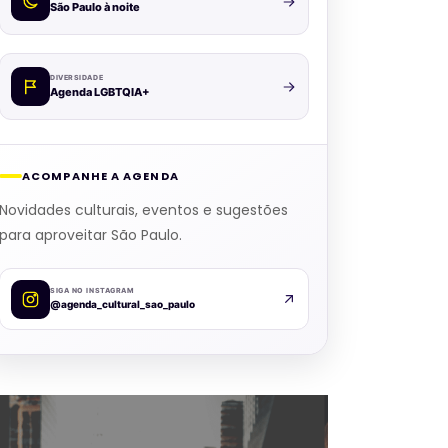
São Paulo à noite
DIVERSIDADE
Agenda LGBTQIA+
ACOMPANHE A AGENDA
Novidades culturais, eventos e sugestões
para aproveitar São Paulo.
SIGA NO INSTAGRAM
@agenda_cultural_sao_paulo