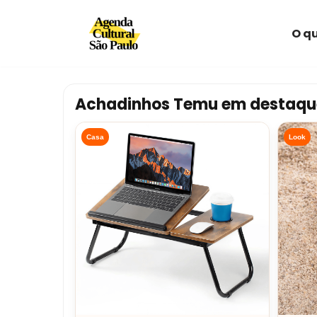
O qu
Avançar
para
o
conteúdo
Achadinhos Temu em destaqu
Casa
Look