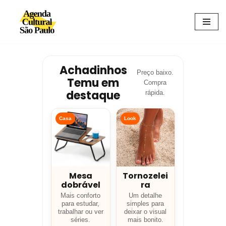
Avançar
para
o
conteúdo
Achadinhos
Preço baixo.
Temu em
Compra
destaque
rápida.
Casa
Look
Mesa
Tornozelei
dobrável
ra
Mais conforto
Um detalhe
para estudar,
simples para
trabalhar ou ver
deixar o visual
séries.
mais bonito.