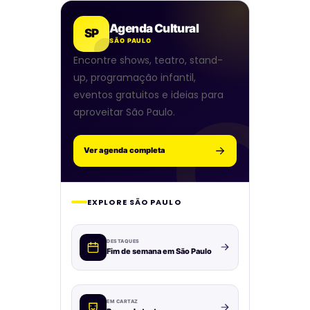
Agenda Cultural
SP
SÃO PAULO
Encontre shows, teatro, stand-
up, programação infantil,
eventos gratuitos e ideias para
aproveitar São Paulo.
Ver agenda completa
EXPLORE SÃO PAULO
DESTAQUES
Fim de semana em São Paulo
EM CARTAZ