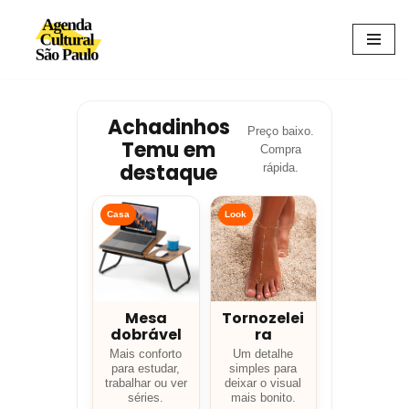
Avançar
para
o
conteúdo
Achadinhos
Preço baixo.
Temu em
Compra
destaque
rápida.
Casa
Look
Mesa
Tornozelei
dobrável
ra
Mais conforto
Um detalhe
para estudar,
simples para
trabalhar ou ver
deixar o visual
séries.
mais bonito.