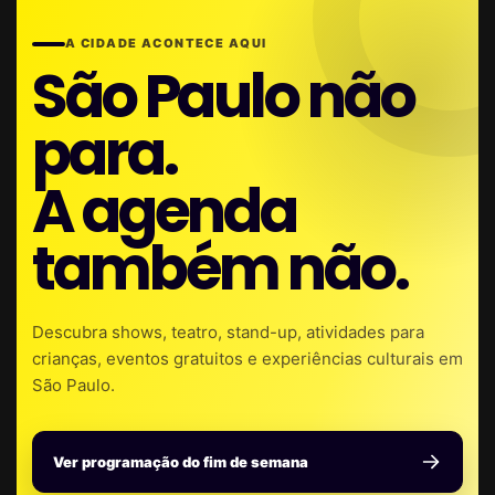
A CIDADE ACONTECE AQUI
São Paulo não
para.
A agenda
também não.
Descubra shows, teatro, stand-up, atividades para
crianças, eventos gratuitos e experiências culturais em
São Paulo.
Ver programação do fim de semana