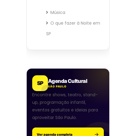
Música
O que fazer à Noite em
SP
Agenda Cultural
SP
SÃO PAULO
Encontre shows, teatro, stand-
up, programação infantil,
eventos gratuitos e ideias para
aproveitar São Paulo.
Ver agenda completa