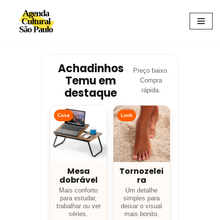
Avançar
para
o
conteúdo
Achadinhos
Preço baixo.
Temu em
Compra
destaque
rápida.
Casa
Look
Mesa
Tornozelei
dobrável
ra
Mais conforto
Um detalhe
para estudar,
simples para
trabalhar ou ver
deixar o visual
séries.
mais bonito.