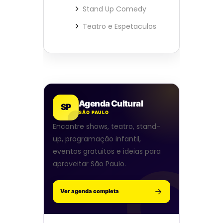
Stand Up Comedy
Teatro e Espetaculos
Agenda Cultural
SP
SÃO PAULO
Encontre shows, teatro, stand-
up, programação infantil,
eventos gratuitos e ideias para
aproveitar São Paulo.
Ver agenda completa