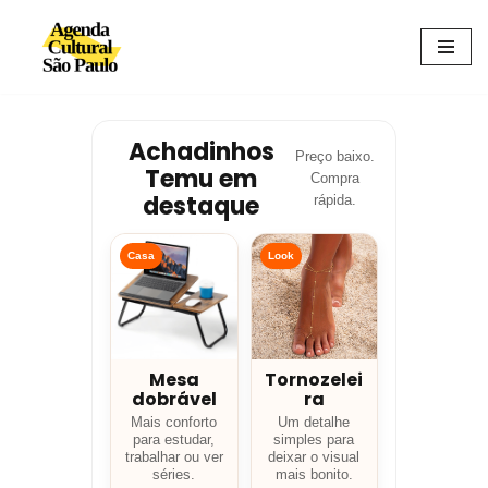
Avançar
para
o
conteúdo
Achadinhos
Preço baixo.
Temu em
Compra
destaque
rápida.
Casa
Look
Mesa
Tornozelei
dobrável
ra
Mais conforto
Um detalhe
para estudar,
simples para
trabalhar ou ver
deixar o visual
séries.
mais bonito.