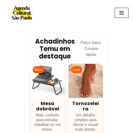
Avançar
para
o
conteúdo
Achadinhos
Preço baixo.
Temu em
Compra
destaque
rápida.
Casa
Look
Mesa
Tornozelei
dobrável
ra
Mais conforto
Um detalhe
para estudar,
simples para
trabalhar ou ver
deixar o visual
séries.
mais bonito.