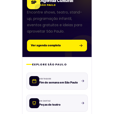
Agenda Cultural
SP
SÃO PAULO
Encontre shows, teatro, stand-
up, programação infantil,
eventos gratuitos e ideias para
aproveitar São Paulo.
Ver agenda completa
EXPLORE SÃO PAULO
DESTAQUES
Fim de semana em São Paulo
EM CARTAZ
Peças de teatro