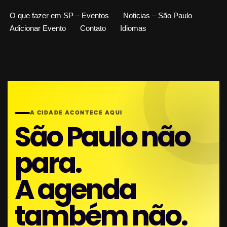
O que fazer em SP – Eventos
Noticias – São Paulo
Adicionar Evento
Contato
Idiomas
A CIDADE ACONTECE AQUI
São Paulo não
para.
A agenda
também não.