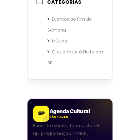
CATEGORIAS
Eventos ao Fim de
Semana
Música
O que fazer à Noite em
SP
Agenda Cultural
SP
SÃO PAULO
Encontre shows, teatro, stand-
up, programação infantil,