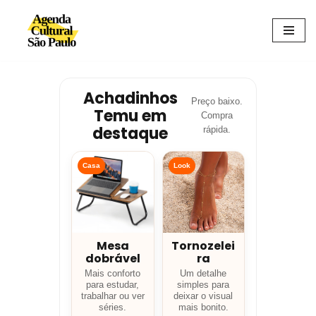
Avançar
para
o
conteúdo
Achadinhos
Preço baixo.
Temu em
Compra
destaque
rápida.
Casa
Look
Mesa
Tornozelei
dobrável
ra
Mais conforto
Um detalhe
para estudar,
simples para
trabalhar ou ver
deixar o visual
séries.
mais bonito.