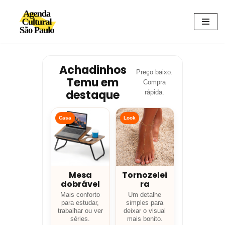
Avançar
para
o
conteúdo
Achadinhos
Preço baixo.
Temu em
Compra
destaque
rápida.
Casa
Look
Mesa
Tornozelei
dobrável
ra
Mais conforto
Um detalhe
para estudar,
simples para
trabalhar ou ver
deixar o visual
séries.
mais bonito.