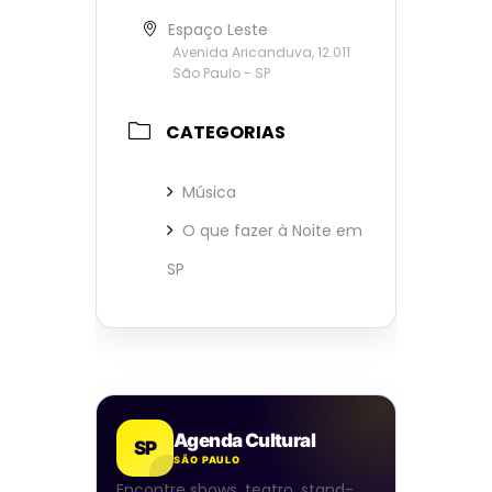
Espaço Leste
Avenida Aricanduva, 12.011
São Paulo - SP
CATEGORIAS
Música
O que fazer à Noite em
SP
Agenda Cultural
SP
SÃO PAULO
Encontre shows, teatro, stand-