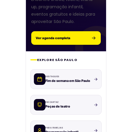
up, programação infantil,
eventos gratuitos e ideias para
aproveitar São Paulo.
Ver agenda completa
EXPLORE SÃO PAULO
DESTAQUES
Fim de semana em São Paulo
EM CARTAZ
Peças de teatro
PARA FAMÍLIAS