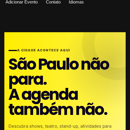
Adicionar Evento
Contato
Idiomas
A CIDADE ACONTECE AQUI
São Paulo não
para.
A agenda
também não.
Descubra shows, teatro, stand-up, atividades para