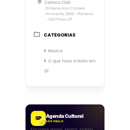
Carioca Club
Pinheiros Rua Cardeal
Arcoverde, 2899 - Pinheiros
- São Paulo, SP
CATEGORIAS
Música
O que fazer à Noite em
SP
Agenda Cultural
SP
SÃO PAULO
Encontre shows, teatro, stand-