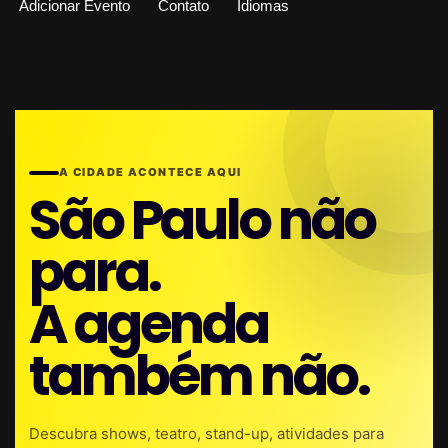
Adicionar Evento
Contato
Idiomas
A CIDADE ACONTECE AQUI
São Paulo não
para.
A agenda
também não.
Descubra shows, teatro, stand-up, atividades para