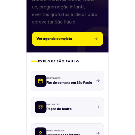
up, programação infantil,
eventos gratuitos e ideias para
aproveitar São Paulo.
Ver agenda completa
EXPLORE SÃO PAULO
DESTAQUES
Fim de semana em São Paulo
EM CARTAZ
Peças de teatro
PARA FAMÍLIAS
Programação infantil