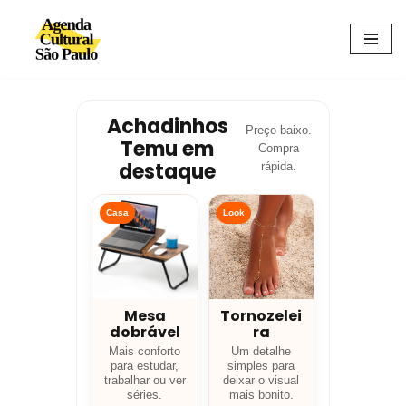
Avançar
para
o
conteúdo
Achadinhos
Preço baixo.
Temu em
Compra
destaque
rápida.
Casa
Look
Mesa
Tornozelei
dobrável
ra
Mais conforto
Um detalhe
para estudar,
simples para
trabalhar ou ver
deixar o visual
séries.
mais bonito.