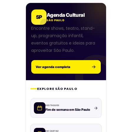
Agenda Cultural
SP
SÃO PAULO
Encontre shows, teatro, stand-
up, programação infantil,
eventos gratuitos e ideias para
aproveitar São Paulo.
Ver agenda completa
EXPLORE SÃO PAULO
DESTAQUES
Fim de semana em São Paulo
EM CARTAZ