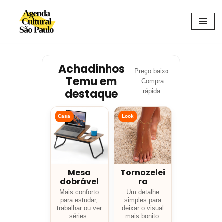
Avançar
para
o
conteúdo
Achadinhos
Preço baixo.
Temu em
Compra
destaque
rápida.
Casa
Look
Mesa
Tornozelei
dobrável
ra
Mais conforto
Um detalhe
para estudar,
simples para
trabalhar ou ver
deixar o visual
séries.
mais bonito.