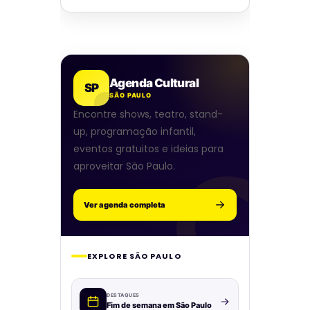
Agenda Cultural
SP
SÃO PAULO
Encontre shows, teatro, stand-
up, programação infantil,
eventos gratuitos e ideias para
aproveitar São Paulo.
Ver agenda completa
EXPLORE SÃO PAULO
DESTAQUES
Fim de semana em São Paulo