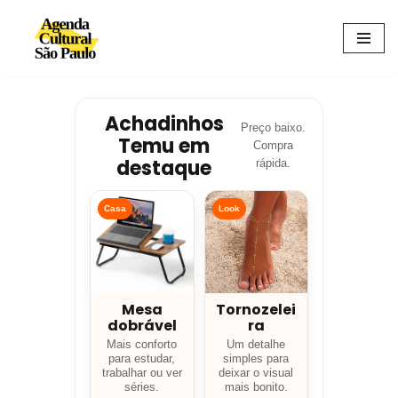
Avançar
para
o
conteúdo
Achadinhos
Preço baixo.
Temu em
Compra
destaque
rápida.
Casa
Look
Mesa
Tornozelei
dobrável
ra
Mais conforto
Um detalhe
para estudar,
simples para
trabalhar ou ver
deixar o visual
séries.
mais bonito.