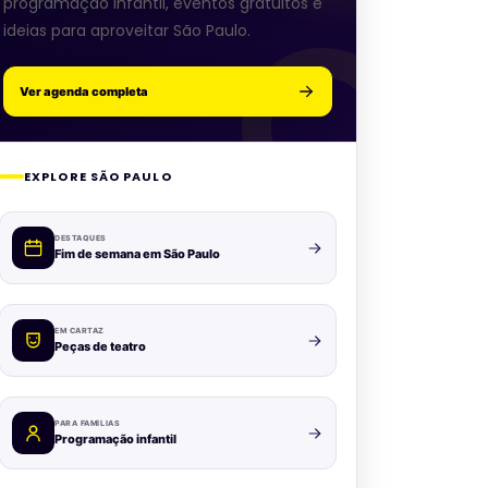
programação infantil, eventos gratuitos e
ideias para aproveitar São Paulo.
Ver agenda completa
EXPLORE SÃO PAULO
DESTAQUES
Fim de semana em São Paulo
EM CARTAZ
Peças de teatro
PARA FAMÍLIAS
Programação infantil