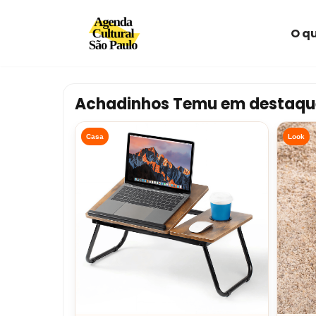
O qu
Avançar
para
o
conteúdo
Achadinhos Temu em destaqu
Casa
Look