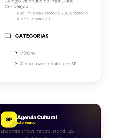
Colégio Vicentino da Imaculada
Conceição
Rua Praia de Botafogo, 266, Botafogo
Rio de Janeiro, RJ
CATEGORIAS
Música
O que fazer à Noite em SP
Agenda Cultural
SP
SÃO PAULO
Encontre shows, teatro, stand-up,