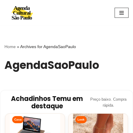
Avançar
para
o
conteúdo
Home
»
Archives for AgendaSaoPaulo
AgendaSaoPaulo
Achadinhos Temu em
Preço baixo. Compra
destaque
rápida.
Casa
Look