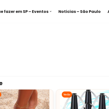
e fazer em SP – Eventos
Noticias – São Paulo
e
Verão