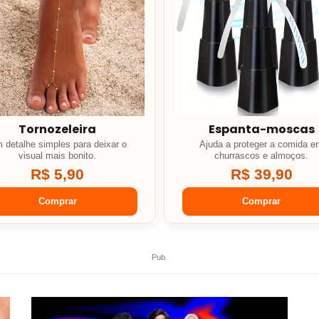
Tornozeleira
Espanta-moscas
 detalhe simples para deixar o
Ajuda a proteger a comida 
visual mais bonito.
churrascos e almoços.
R$ 5,90
R$ 39,90
Comprar
Comprar
Pub.