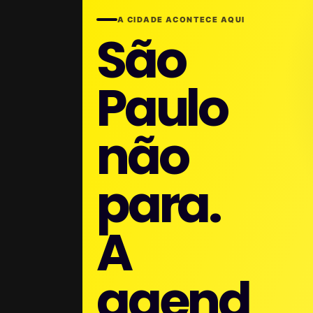
A CIDADE ACONTECE AQUI
São
Paulo
não
para.
A
agend