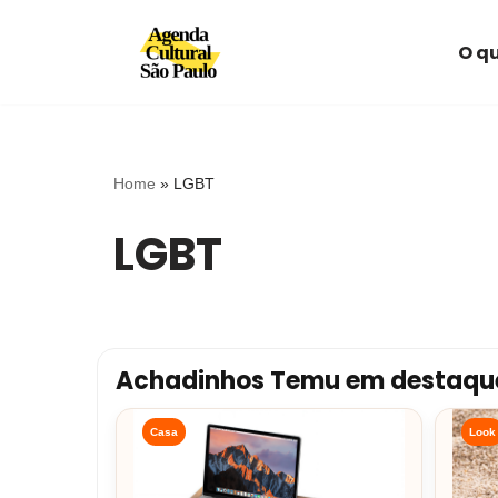
O qu
Avançar
para
o
conteúdo
Home
»
LGBT
LGBT
Achadinhos Temu em destaqu
Casa
Look