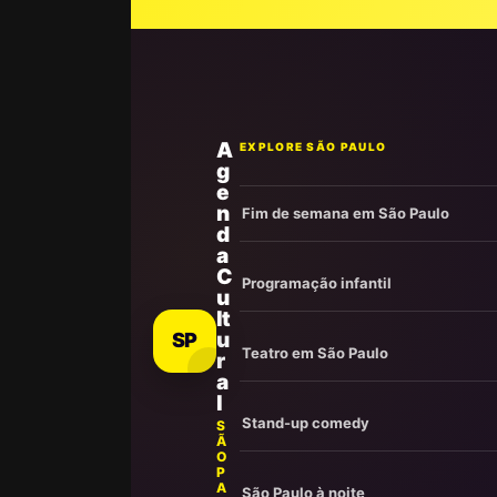
A
EXPLORE SÃO PAULO
g
e
n
Fim de semana em São Paulo
d
a
C
Programação infantil
u
lt
u
SP
Teatro em São Paulo
r
a
l
Stand-up comedy
S
Ã
O
P
A
São Paulo à noite