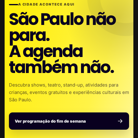
A CIDADE ACONTECE AQUI
São Paulo não
para.
A agenda
também não.
Descubra shows, teatro, stand-up, atividades para
crianças, eventos gratuitos e experiências culturais em
São Paulo.
Ver programação do fim de semana