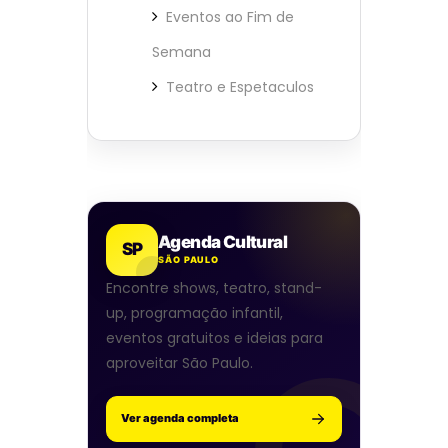
Eventos ao Fim de
Semana
Teatro e Espetaculos
Agenda Cultural
SP
SÃO PAULO
Encontre shows, teatro, stand-
up, programação infantil,
eventos gratuitos e ideias para
aproveitar São Paulo.
Ver agenda completa