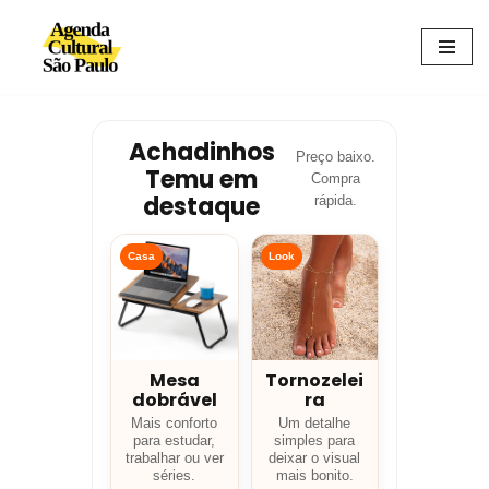
Avançar
para
o
conteúdo
Achadinhos
Preço baixo.
Temu em
Compra
destaque
rápida.
Casa
Look
Mesa
Tornozelei
dobrável
ra
Mais conforto
Um detalhe
para estudar,
simples para
trabalhar ou ver
deixar o visual
séries.
mais bonito.