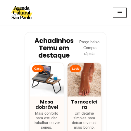
Avançar
para
o
conteúdo
Achadinhos
Preço baixo.
Temu em
Compra
destaque
rápida.
Casa
Look
Mesa
Tornozelei
dobrável
ra
Mais conforto
Um detalhe
para estudar,
simples para
trabalhar ou ver
deixar o visual
séries.
mais bonito.