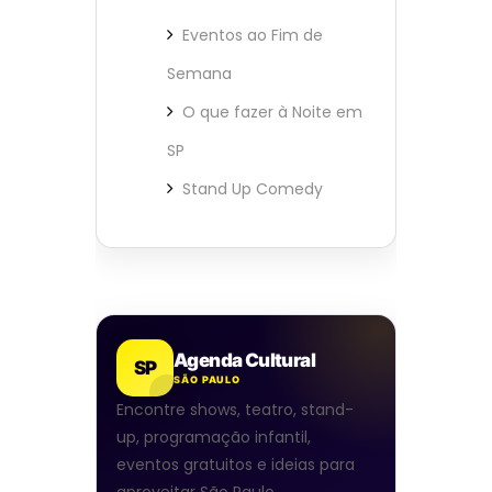
Eventos ao Fim de
Semana
O que fazer à Noite em
SP
Stand Up Comedy
Agenda Cultural
SP
SÃO PAULO
Encontre shows, teatro, stand-
up, programação infantil,
eventos gratuitos e ideias para