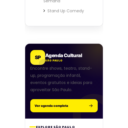
Semana
Stand Up Comedy
Agenda Cultural
SP
SÃO PAULO
Encontre shows, teatro, stand-
up, programação infantil,
eventos gratuitos e ideias para
aproveitar São Paulo.
Ver agenda completa
EXPLORE SÃO PAULO