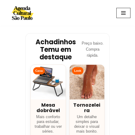
Avançar
para
o
conteúdo
Achadinhos
Preço baixo.
Temu em
Compra
destaque
rápida.
Casa
Look
Mesa
Tornozelei
dobrável
ra
Mais conforto
Um detalhe
para estudar,
simples para
trabalhar ou ver
deixar o visual
séries.
mais bonito.