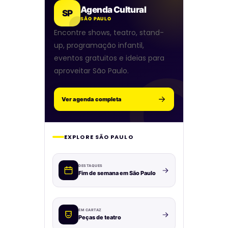
Agenda Cultural
SP
SÃO PAULO
Encontre shows, teatro, stand-
up, programação infantil,
eventos gratuitos e ideias para
aproveitar São Paulo.
Ver agenda completa
EXPLORE SÃO PAULO
DESTAQUES
Fim de semana em São Paulo
EM CARTAZ
Peças de teatro