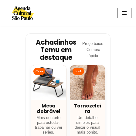
Avançar
para
o
conteúdo
Achadinhos
Preço baixo.
Temu em
Compra
destaque
rápida.
Casa
Look
Mesa
Tornozelei
dobrável
ra
Mais conforto
Um detalhe
para estudar,
simples para
trabalhar ou ver
deixar o visual
séries.
mais bonito.