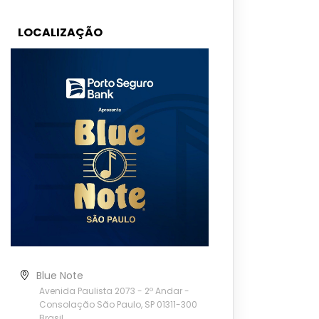
LOCALIZAÇÃO
Blue Note
Avenida Paulista 2073 - 2º Andar -
Consolação São Paulo, SP 01311-300
Brasil