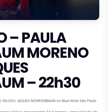
O – PAULA
AUM MORENO
QUES
UM – 22h30
 VELOSO JAQUES MORELENBAUM no Blue Note São Paulo
oreno Veloso apresentam Só Caetano, uma seleção de