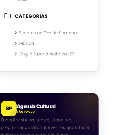
CATEGORIAS
Eventos ao Fim de Semana
Música
O que fazer à Noite em SP
Agenda Cultural
SP
SÃO PAULO
Encontre shows, teatro, stand-up,
programação infantil, eventos gratuitos e