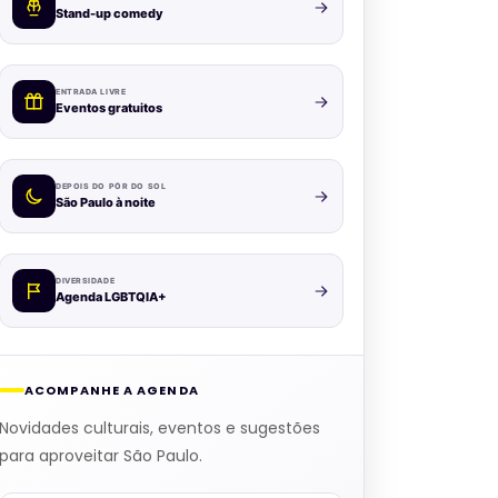
Stand-up comedy
ENTRADA LIVRE
Eventos gratuitos
DEPOIS DO PÔR DO SOL
São Paulo à noite
DIVERSIDADE
Agenda LGBTQIA+
ACOMPANHE A AGENDA
Novidades culturais, eventos e sugestões
para aproveitar São Paulo.