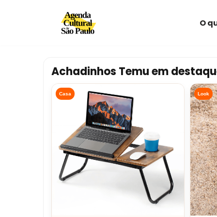
O qu
Avançar
para
o
conteúdo
Achadinhos Temu em destaqu
Casa
Look