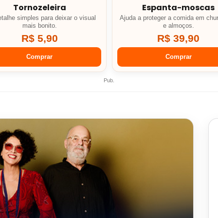
Tornozeleira
Espanta-moscas
talhe simples para deixar o visual
Ajuda a proteger a comida em chu
mais bonito.
e almoços.
R$ 5,90
R$ 39,90
Comprar
Comprar
Pub.