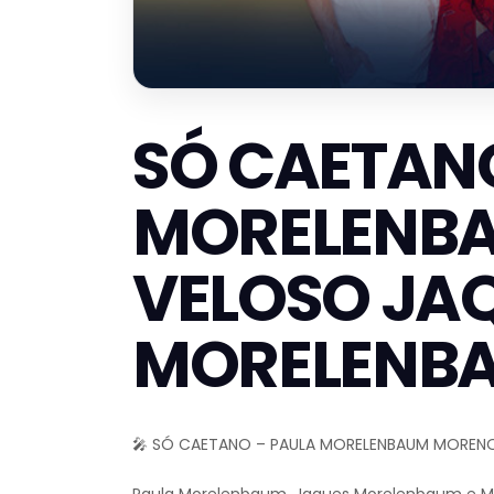
SÓ CAETAN
MORELENB
VELOSO JA
MORELENBA
🎤 SÓ CAETANO – PAULA MORELENBAUM MORENO
Paula Morelenbaum, Jaques Morelenbaum e M