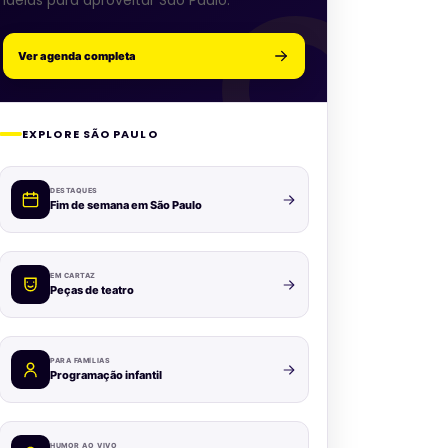
ideias para aproveitar São Paulo.
Ver agenda completa
EXPLORE SÃO PAULO
DESTAQUES
Fim de semana em São Paulo
EM CARTAZ
Peças de teatro
PARA FAMÍLIAS
Programação infantil
HUMOR AO VIVO