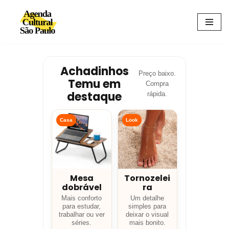
Avançar
para
o
conteúdo
Achadinhos
Preço baixo.
Temu em
Compra
destaque
rápida.
Casa
Look
Mesa
Tornozelei
dobrável
ra
Mais conforto
Um detalhe
para estudar,
simples para
trabalhar ou ver
deixar o visual
séries.
mais bonito.