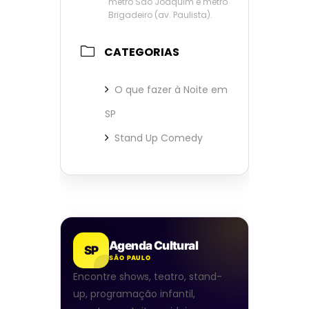
metrô São Joaquim e metrô
Brigadeiro (av. Paulista).
CATEGORIAS
O que fazer à Noite em
SP
Stand Up Comedy
Agenda Cultural
SP
SÃO PAULO
Encontre shows, teatro, stand-
up, programação infantil,