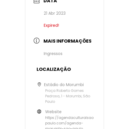
DATA
21 Abr 2023
Expired!
MAIS INFORMAÇÕES
Ingressos
LOCALIZAÇÃO
Estádio do Morumbi
Praça Roberto Gomes
Pedrosa, 1 - Morumbi, São
Paulo
Website
https://agendaculturalsao
paulo.com/agenda-
morumbi-sao-paulo