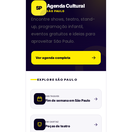
Agenda Cultural
SP
SÃO PAULO
Encontre shows, teatro, stand-
up, programação infantil,
eventos gratuitos e ideias para
aproveitar São Paulo.
Ver agenda completa
EXPLORE SÃO PAULO
DESTAQUES
Fim de semana em São Paulo
EM CARTAZ
Peças de teatro