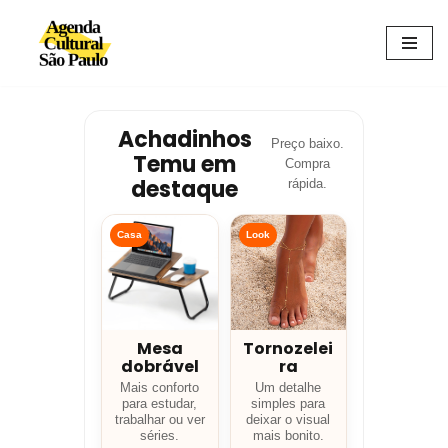
Avançar
para
o
conteúdo
Achadinhos
Preço baixo.
Temu em
Compra
destaque
rápida.
Casa
Look
Mesa
Tornozelei
dobrável
ra
Mais conforto
Um detalhe
para estudar,
simples para
trabalhar ou ver
deixar o visual
séries.
mais bonito.