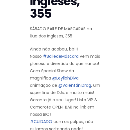
Ingleses,
355
SÁBADO BAILE DE MASCARAS na
Rua dos Ingleses, 355
Ainda não acabou, bb!!!
Nosso
#BailedeMáscara
vem mais
glorioso e divertido do que nunca!
Com Special Show da
magnífica
@LeyllahDiva
,
animação de
@ValenttiniDrag
, um
super line de DJs, e muito mais!
Garanta já o seu lugar! Lista VIP &
Camarote OPEN-BAR no link em
nossa BIO!
#CUIDADO
com os golpes, não
estamos sorteando nada!