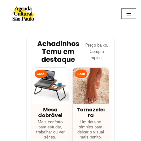
Avançar
para
o
conteúdo
Achadinhos
Preço baixo.
Temu em
Compra
destaque
rápida.
Casa
Look
Mesa
Tornozelei
dobrável
ra
Mais conforto
Um detalhe
para estudar,
simples para
trabalhar ou ver
deixar o visual
séries.
mais bonito.