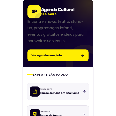
Agenda Cultural
SP
SÃO PAULO
Encontre shows, teatro, stand-
up, programação infantil,
eventos gratuitos e ideias para
aproveitar São Paulo.
Ver agenda completa
EXPLORE SÃO PAULO
DESTAQUES
Fim de semana em São Paulo
EM CARTAZ
Peças de teatro