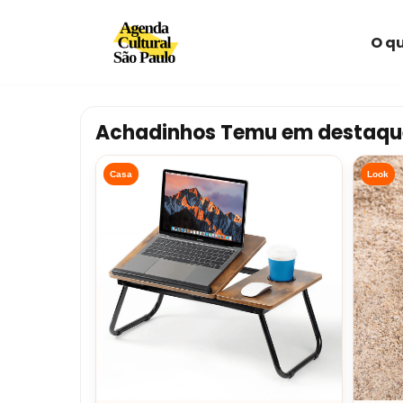
O qu
Avançar
para
o
conteúdo
Achadinhos Temu em destaqu
Casa
Look