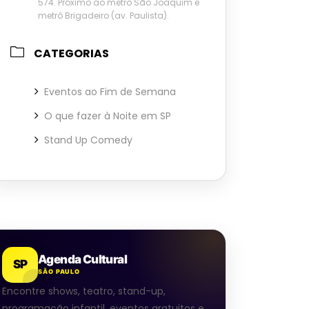
574. Próximo ao metrô São Joaquim e
metrô Brigadeiro (av. Paulista).
CATEGORIAS
Eventos ao Fim de Semana
O que fazer à Noite em SP
Stand Up Comedy
Agenda Cultural
SP
SÃO PAULO
Encontre shows, teatro, stand-up,
programação infantil, eventos gratuitos e