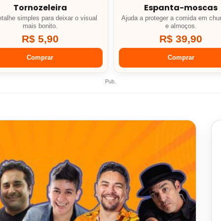
Tornozeleira
Espanta-moscas
talhe simples para deixar o visual
Ajuda a proteger a comida em chu
mais bonito.
e almoços.
R$ 5,90
R$ 39,90
Comprar
Comprar
Pub.