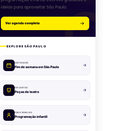
ideias para aproveitar São Paulo.
Ver agenda completa
EXPLORE SÃO PAULO
DESTAQUES
Fim de semana em São Paulo
EM CARTAZ
Peças de teatro
PARA FAMÍLIAS
Programação infantil