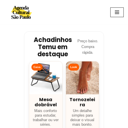
Avançar
para
o
conteúdo
Achadinhos
Preço baixo.
Temu em
Compra
destaque
rápida.
Casa
Look
Mesa
Tornozelei
dobrável
ra
Mais conforto
Um detalhe
para estudar,
simples para
trabalhar ou ver
deixar o visual
séries.
mais bonito.