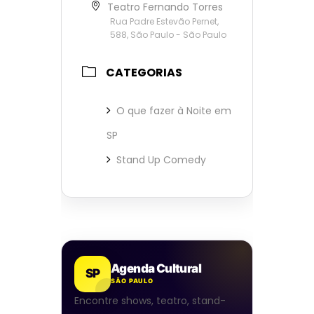
Teatro Fernando Torres
Rua Padre Estevão Pernet,
588, São Paulo - São Paulo
CATEGORIAS
O que fazer à Noite em
SP
Stand Up Comedy
Agenda Cultural
SP
SÃO PAULO
Encontre shows, teatro, stand-