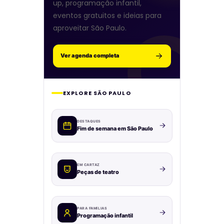
up, programação infantil,
eventos gratuitos e ideias para
aproveitar São Paulo.
Ver agenda completa
EXPLORE SÃO PAULO
DESTAQUES
Fim de semana em São Paulo
EM CARTAZ
Peças de teatro
PARA FAMÍLIAS
Programação infantil