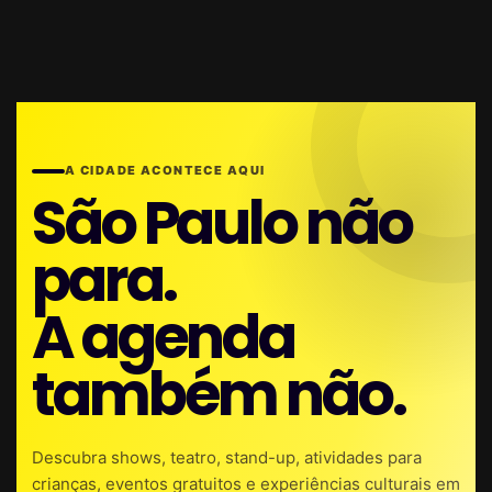
A CIDADE ACONTECE AQUI
São Paulo não
para.
A agenda
também não.
Descubra shows, teatro, stand-up, atividades para
crianças, eventos gratuitos e experiências culturais em