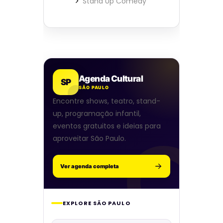
Stand Up Comedy
Agenda Cultural
SP
SÃO PAULO
Encontre shows, teatro, stand-
up, programação infantil,
eventos gratuitos e ideias para
aproveitar São Paulo.
Ver agenda completa
EXPLORE SÃO PAULO