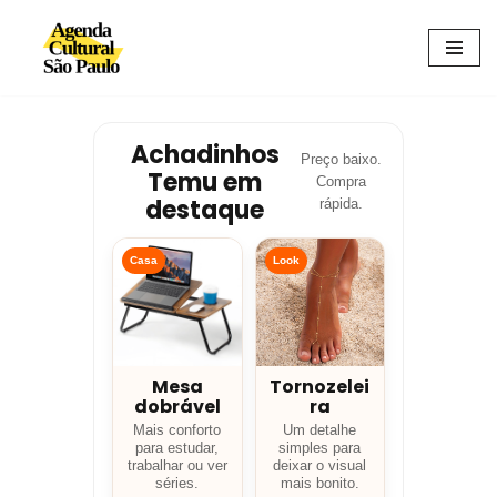
Avançar
para
o
conteúdo
Achadinhos
Preço baixo.
Temu em
Compra
destaque
rápida.
Casa
Look
Mesa
Tornozelei
dobrável
ra
Mais conforto
Um detalhe
para estudar,
simples para
trabalhar ou ver
deixar o visual
séries.
mais bonito.